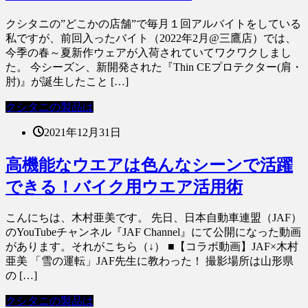
クシタニの”どこかの店舗”で毎月１回アルバイトをしている
私ですが、前回入ったバイト（2022年2月@三鷹店）では、
今季の春～夏新作ウェアが入荷されていてワクワクしまし
た。 今シーズン、新開発された『Thin CEプロテクター(肩・
肘)』が誕生したこと […]
クシタニの製品は
2021年12月31日
高機能なウエアは色んなシーンで活躍
できる！バイク用ウエア活用術
こんにちは、木村亜美です。 先日、日本自動車連盟（JAF）
のYouTubeチャンネル『JAF Channel』にて公開になった動画
があります。それがこちら（↓） ■【コラボ動画】JAF×木村
亜美 「雪の運転」JAF先生に教わった！ 撮影場所は山形県
の […]
クシタニの製品は