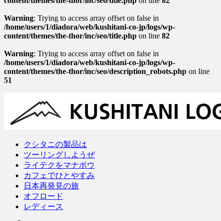
content/themes/the-thor/inc/seo/title.php
on line
82
Warning
: Trying to access array offset on false in
/home/users/1/diadora/web/kushitani-co-jp/logs/wp-
content/themes/the-thor/inc/seo/title.php
on line
82
Warning
: Trying to access array offset on false in
/home/users/1/diadora/web/kushitani-co-jp/logs/wp-
content/themes/the-thor/inc/seo/description_robots.php
on line
51
クシタニの製品は
ツーリングしようぜ
ライテクをマナボウ
カフェでひとやすみ
日本再発見の旅
オフロード
レディース