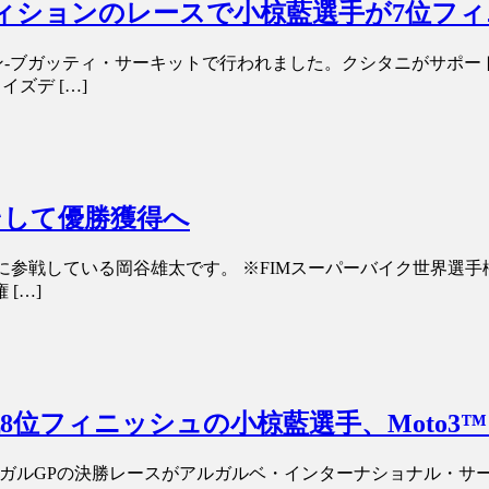
ンディションのレースで小椋藍選手が7位フ
・マン-ブガッティ・サーキットで行われました。クシタニがサポー
ズデ […]
そして優勝獲得へ
権に参戦している岡谷雄太です。 ※FIMスーパーバイク世界選手
[…]
終戦8位フィニッシュの小椋藍選手、Moto
戦ポルトガルGPの決勝レースがアルガルベ・インターナショナル・