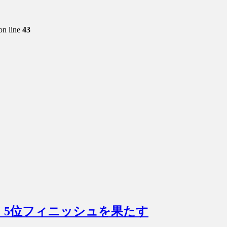
on line
43
せ、5位フィニッシュを果たす