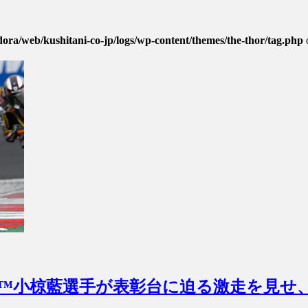
dora/web/kushitani-co-jp/logs/wp-content/themes/the-thor/tag.php
oto2™小椋藍選手が表彰台に迫る激走を見