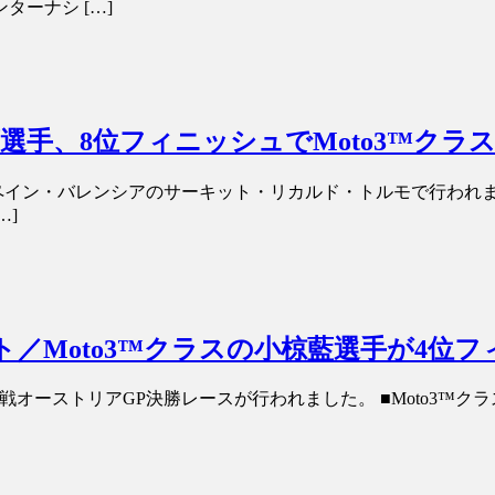
ーナシ […]
椋藍選手、8位フィニッシュでMoto3™ク
スがスペイン・バレンシアのサーキット・リカルド・トルモで行わ
…]
ート／Moto3™クラスの小椋藍選手が4位
オーストリアGP決勝レースが行われました。 ■Moto3™クラス 