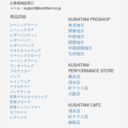
お客様相談窓口
メール：support@kushitani.co.jp
商品詳細
KUSHITANI PROSHOP
レーシングスーツ
東北地方
レーシングギア
関東地方
レザージャケット
中部地方
レザーパンツ
関西地方
レザージーンズ
中国四国地方
テキスタイルウェア
九州地方
ツーリンググローブ
ツーリングブーツ
KUSHITANI
アンダーウェア
PERFORMANCE STORE
プロテクター
バッグ
横浜店
レインウェア
清水店
アクセサリー
針テラス店
メンテナンス
大阪店
防寒テキスタイルウェア
防寒グローブ
KUSHITANI CAFE
防寒ミッドレイヤー
清水店
オフロード
針テラス店
レディース
御嶽店