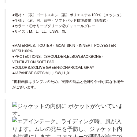
●素材：〈表〉ゴートスキン〈裏〉ポリエステル100％（メッシュ）
●仕様：〈肩、肘、背中〉ソフトパッド標準装備（脱着式）
●カラー：①オリーブグリーン②チャコールグレー
●サイズ：M、L、LL、L/3W、XL
●MATERIALS:〈OUTER〉GOAT SKIN〈INNER〉POLYESTER
MESH100%
●PROTECTIONS:〈SHOULDER,ELBOW,BACKBONE〉
VENTILATION SOFT PAD
●COLORS:①OLIVE GREEN②CHARCOAL GRAY
●JAPANESE SIZES:M,L,L/3W,LL,XL
*掲載画像はサンプルのため、実際の商品と色味や仕様が異なる場合
がございます。