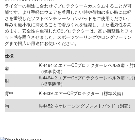
ライダーの用途に合わせてプロテクターをカスタムすることが可
能です。より手軽にウェアを着用したい時や荷物の多い時には軽
さを重視したソフトベンチレーションパッドをご使用ください。
厚みを最小限に抑えることで着ぶくれを軽減し、また通気性を高
めます。安全性を重視したCEプロテクターは、高い衝撃性とフィ
ット感を両立させました。スポーツツーリングやロングツーリン
グまで幅広い用途にお使いください。
仕様
K-4464-2 エアーCEプロテクターレベル2(肩・肘)
肩
（標準装備）
K-4464-2 エアーCEプロテクターレベル2(肩・肘)
肘
（標準装備）
背中
K-4639 エアーCEプロテクター（標準装備）
胸
K-4452 ネオレーシングブレストパッド（別売）