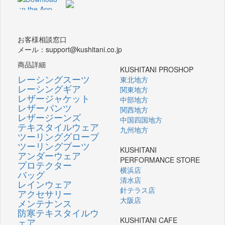
お客様相談窓口
メール：support@kushitani.co.jp
商品詳細
KUSHITANI PROSHOP
レーシングスーツ
東北地方
レーシングギア
関東地方
レザージャケット
中部地方
レザーパンツ
関西地方
レザージーンズ
中国四国地方
テキスタイルウェア
九州地方
ツーリンググローブ
ツーリングブーツ
KUSHITANI
アンダーウェア
PERFORMANCE STORE
プロテクター
横浜店
バッグ
清水店
レインウェア
針テラス店
アクセサリー
大阪店
メンテナンス
防寒テキスタイルウ
KUSHITANI CAFE
ェア