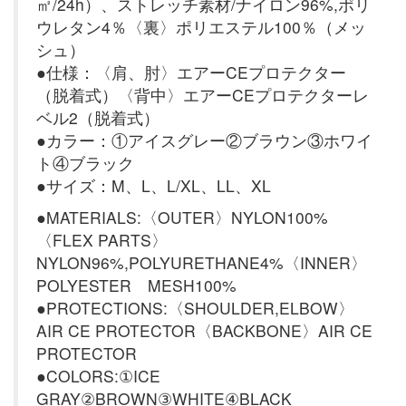
㎡/24h）、ストレッチ素材/ナイロン96%,ポリ
ウレタン4％〈裏〉ポリエステル100％（メッ
シュ）
●仕様：〈肩、肘〉エアーCEプロテクター
（脱着式）〈背中〉エアーCEプロテクターレ
ベル2（脱着式）
●カラー：①アイスグレー②ブラウン③ホワイ
ト④ブラック
●サイズ：M、L、L/XL、LL、XL
●MATERIALS:〈OUTER〉NYLON100%
〈FLEX PARTS〉
NYLON96%,POLYURETHANE4%〈INNER〉
POLYESTER MESH100%
●PROTECTIONS:〈SHOULDER,ELBOW〉
AIR CE PROTECTOR〈BACKBONE〉AIR CE
PROTECTOR
●COLORS:①ICE
GRAY②BROWN③WHITE④BLACK