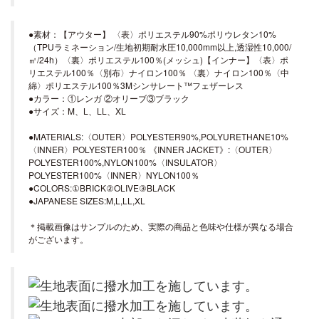
●素材：【アウター】 〈表〉ポリエステル90%ポリウレタン10%
（TPUラミネーション/生地初期耐水圧10,000mm以上,透湿性10,000/
㎡/24h）〈裏〉ポリエステル100％(メッシュ)【インナー】〈表〉ポ
リエステル100％〈別布〉ナイロン100％ 〈裏〉ナイロン100％〈中
綿〉ポリエステル100％3Mシンサレート™フェザーレス
●カラー：①レンガ ②オリーブ③ブラック
●サイズ：M、L、LL、XL
●MATERIALS:〈OUTER〉POLYESTER90%,POLYURETHANE10%
〈INNER〉POLYESTER100％ 《INNER JACKET》:〈OUTER〉
POLYESTER100%,NYLON100%〈INSULATOR〉
POLYESTER100%〈INNER〉NYLON100％
●COLORS:①BRICK②OLIVE③BLACK
●JAPANESE SIZES:M,L,LL,XL
＊掲載画像はサンプルのため、実際の商品と色味や仕様が異なる場合
がございます。