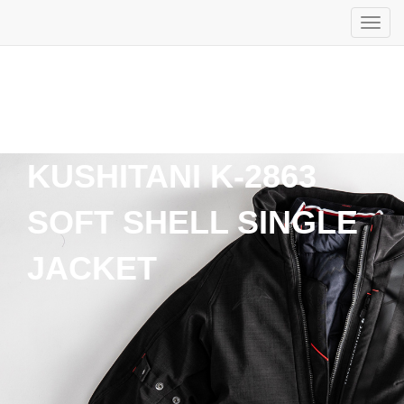
KUSHITANI K-2863
SOFT SHELL SINGLE
JACKET