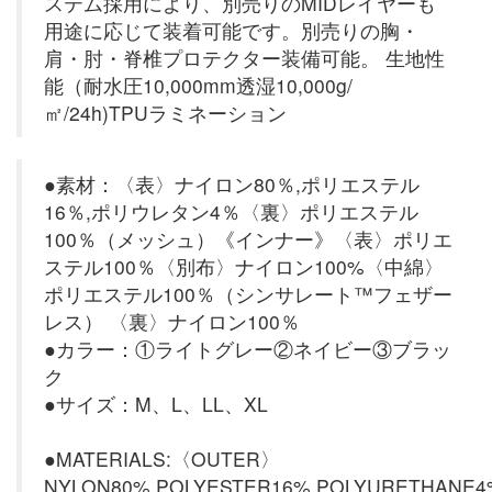
ステム採用により、別売りのMIDレイヤーも
用途に応じて装着可能です。別売りの胸・
肩・肘・脊椎プロテクター装備可能。 生地性
能（耐水圧10,000mm透湿10,000g/
㎡/24h)TPUラミネーション
●素材：〈表〉ナイロン80％,ポリエステル
16％,ポリウレタン4％〈裏〉ポリエステル
100％（メッシュ）《インナー》〈表〉ポリエ
ステル100％〈別布〉ナイロン100%〈中綿〉
ポリエステル100％（シンサレート™フェザー
レス） 〈裏〉ナイロン100％
●カラー：①ライトグレー②ネイビー③ブラッ
ク
●サイズ：M、L、LL、XL
●MATERIALS:〈OUTER〉
NYLON80%,POLYESTER16%,POLYURETHANE4