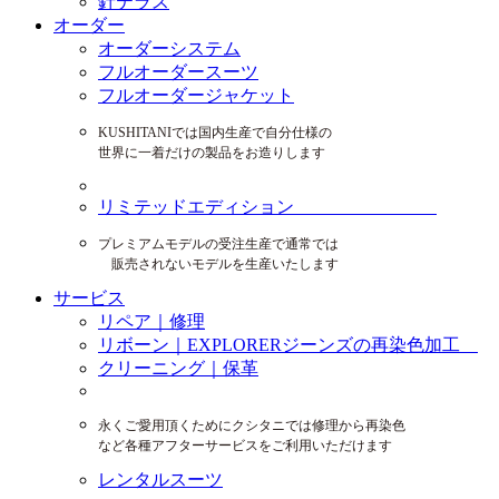
針テラス
オーダー
オーダーシステム
フルオーダースーツ
フルオーダージャケット
KUSHITANIでは国内生産で自分仕様の
世界に一着だけの製品をお造りします
リミテッドエディション
プレミアムモデルの受注生産で通常では
販売されないモデルを生産いたします
サービス
リペア｜修理
リボーン｜EXPLORERジーンズの再染色加工
クリーニング｜保革
永くご愛用頂くためにクシタニでは修理から再染色
など各種アフターサービスをご利用いただけます
レンタルスーツ