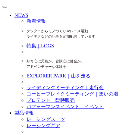
NEWS
新着情報
クシタニからモノづくりやレース活動
ライテクなどの記事を定期配信しています
特集｜LOGS
好奇心は元気か。冒険心は健全か。
アドベンチャーな体験を
EXPLORER PARK｜山を走る
ライディングミーティング｜走行会
コーヒーブレイクミーティング｜集いの場
プロテント｜臨時販売
パフォーマンスイベント｜イベント
製品情報
レーシングスーツ
レーシングギア