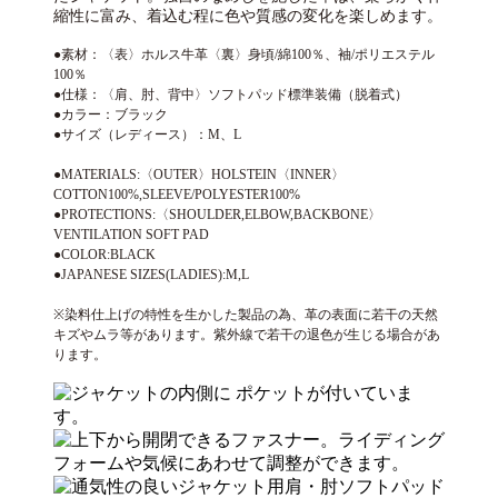
縮性に富み、着込む程に色や質感の変化を楽しめます。
●素材：〈表〉ホルス牛革〈裏〉身頃/綿100％、袖/ポリエステル
100％
●仕様：〈肩、肘、背中〉ソフトパッド標準装備（脱着式）
●カラー：ブラック
●サイズ（レディース）：M、L
●MATERIALS:〈OUTER〉HOLSTEIN〈INNER〉
COTTON100%,SLEEVE/POLYESTER100%
●PROTECTIONS:〈SHOULDER,ELBOW,BACKBONE〉
VENTILATION SOFT PAD
●COLOR:BLACK
●JAPANESE SIZES(LADIES):M,L
※染料仕上げの特性を生かした製品の為、革の表面に若干の天然
キズやムラ等があります。紫外線で若干の退色が生じる場合があ
ります。