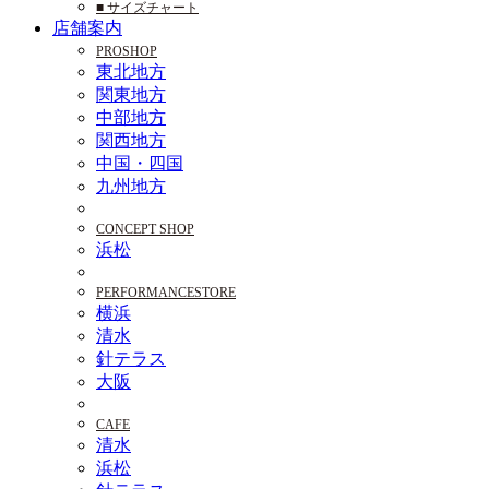
■ サイズチャート
店舗案内
PROSHOP
東北地方
関東地方
中部地方
関西地方
中国・四国
九州地方
CONCEPT SHOP
浜松
PERFORMANCESTORE
横浜
清水
針テラス
大阪
CAFE
清水
浜松