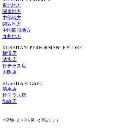
東北地方
関東地方
中部地方
関西地方
中国四国地方
九州地方
KUSHITANI PERFORMANCE STORE
横浜店
清水店
針テラス店
大阪店
KUSHITANI CAFE
清水店
針テラス店
御嶽店
☆店舗により取り扱いが異なります