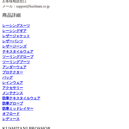
お客様相談窓口
メール：support@kushitani.co.jp
商品詳細
レーシングスーツ
レーシングギア
レザージャケット
レザーパンツ
レザージーンズ
テキスタイルウェア
ツーリンググローブ
ツーリングブーツ
アンダーウェア
プロテクター
バッグ
レインウェア
アクセサリー
メンテナンス
防寒テキスタイルウェア
防寒グローブ
防寒ミッドレイヤー
オフロード
レディース
KUSHITANI PROSHOP