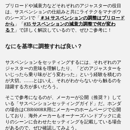
プリロードや減衰力などそれぞれのアジャスターの役目
は、サスペンションの仕組みと共にライテクをマナボウ
のシーズン1で「
＃34 サスペンションの調整はプリロード
から
」「
#35 サスペンションの減衰力調整で何が変わ
る？
」で詳しく解説しているので、ぜひご参考に！
なにを基準に調整すれば良い？
サスペンションをセッティングするには、それぞれのア
ジャスターの意味を理解したり、「どのアジャスターを
いじったら乗り味がどう変わった」という経験を積むの
が大切。……とはいえ、それがわからないから触るのを
躊躇する方が多いだろう。
そこで参考になるのが、メーカーが公開（推奨？）して
いる「サスペンションセッティングガイド」だ。ホンダ
の場合はCBR600RR用にメーカーのホームページで公開
しており、海外メーカーもオーナーズハンドブックに走
りのシーンに合わせたセッティングを記載している場合
があるので、ぜひ確認してみよう。