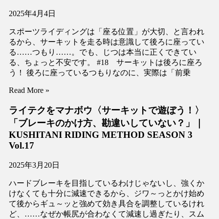
2025年4月4日
スポーツライディングは「座る位置」が大切、と言われ
るから、サーキットを走る時は意識して後ろに座ってい
る……つもり……。でも、じつは本当に正くできてい
る、ちょっと不安です。 #18 サーキットは後ろに座ろ
う！ 後ろに座っているつもりなのに、実際は「前乗
Read More »
ライテクをマナボウ〈サーキットで遊ぼう！〉
「ブレーキのかけ方、勘違いしていない？」｜
KUSHITANI RIDING METHOD SEASON 3
Vol.17
2025年3月20日
ハードブレーキを目指しているわけじゃないし、強くか
けなくても十分に減速できるから、ジワ～っとかけ始め
て後からギュ～ッと強めて効き具合を調整しているけれ
ど、……なぜか帳尻が合わなくて減速し過ぎたり、スム