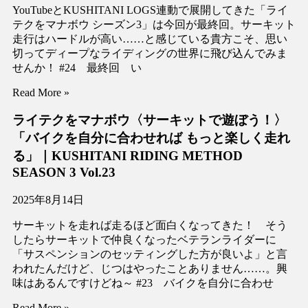
YouTubeとKUSHITANI LOGS連動で展開してきた「ライ
テクをマナボウ シーズン3」は今回が最終回。サーキット
走行はハードルが高い……と感じている貴方こそ、思い
切ってディープなライディングの世界に飛び込んでみま
せんか！ #24 最終回 い
Read More »
ライテクをマナボウ〈サーキットで遊ぼう！〉
「バイクを自分に合わせれば もっと楽しく走れ
る」｜KUSHITANI RIDING METHOD
SEASON 3 Vol.23
2025年8月14日
サーキットを走れば走るほど面白くなってきた！ そう
したらサーキットで仲良くなったベテランライダーに
「サスペンションのセッティングした方が良いよ」と言
われたんだけど、じつはやったことありません……。興
味はあるんですけどね～ #23 バイクを自分に合わせ
Read More »