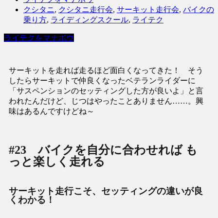
クシタニ
,
クシタニ走行会
,
サーキット走行会
,
バイクの
乗り方
,
ライディングスクール
,
ライテク
ライテクをマナボウ
サーキットを走れば走るほど面白くなってきた！ そう
したらサーキットで仲良くなったベテランライダーに
「サスペンションのセッティングした方が良いよ」と言
われたんだけど、じつはやったことありません……。興
味はあるんですけどね～
#23 バイクを自分に合わせれば も
っと楽しく走れる
サーキット走行こそ、セッティングの違いが良
くわかる！