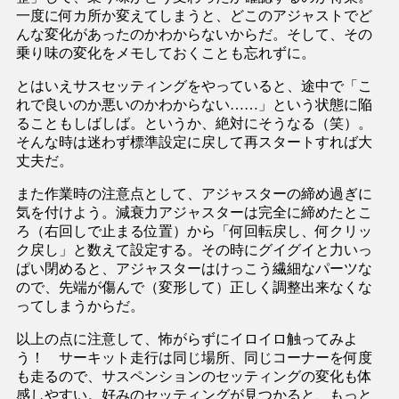
一度に何カ所か変えてしまうと、どこのアジャストでど
んな変化があったのかわからないからだ。そして、その
乗り味の変化をメモしておくことも忘れずに。
とはいえサスセッティングをやっていると、途中で「こ
れで良いのか悪いのかわからない……」という状態に陥
ることもしばしば。というか、絶対にそうなる（笑）。
そんな時は迷わず標準設定に戻して再スタートすれば大
丈夫だ。
また作業時の注意点として、アジャスターの締め過ぎに
気を付けよう。減衰力アジャスターは完全に締めたとこ
ろ（右回しで止まる位置）から「何回転戻し、何クリッ
ク戻し」と数えて設定する。その時にグイグイと力いっ
ぱい閉めると、アジャスターはけっこう繊細なパーツな
ので、先端が傷んで（変形して）正しく調整出来なくな
ってしまうからだ。
以上の点に注意して、怖がらずにイロイロ触ってみよ
う！ サーキット走行は同じ場所、同じコーナーを何度
も走るので、サスペンションのセッティングの変化も体
感しやすい。好みのセッティングが見つかると、もっと