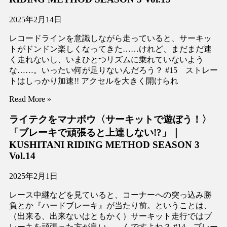
2025年2月14日
レコードラインを意識しながら走っていると、サーキッ
トがドンドン楽しくなってきた……けれど、まだまだ速
く走れないし、いまひとつリズムに乗れていないよう
な……。いったい何が足りないんだろう？ #15 ストレー
トはしっかり加速!! アクセルを大きく開けられ
Read More »
ライテクをマナボウ〈サーキットで遊ぼう！〉
「ブレーキで頑張ると上達しない!?」｜
KUSHITANI RIDING METHOD SEASON 3
Vol.14
2025年2月1日
レース中継などを見ていると、コーナーへの突っ込み勝
負とか『ハードブレーキ』が当たり前。ということは、
（出来る、出来ないはともかく）サーキット走行ではブ
レーキを頑張った方が良い……んですよね？ #14 ブレー