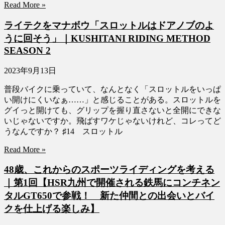
Read More »
ライテクをマナボウ「スロットルはドアノブのよ
うに回そう」｜KUSHITANI RIDING METHOD
SEASON 2
2023年9月13日
普段バイクに乗っていて、なんとなく「スロットルをいっぱ
い開けにくいなぁ……」と感じることがある。スロットルを
グイっと開けても、グリップを握り直さないと全開にできな
いじゃないですか。飛ばすワケじゃないけれど、コレってど
うなんですか？ ♯14 スロットル
Read More »
48歳、これからのスポーツライディングを考える
｜第1回【HSR九州で開催される鉄馬にコンチネン
タルGT650で参戦！ 新た仲間との出会いとバイ
クを仕上げる楽しみ】