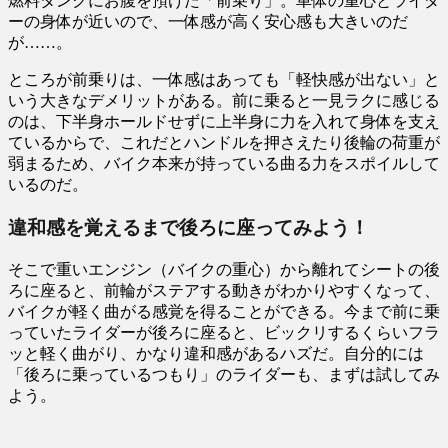
燃料タンクにお腹を預けた「前乗り」。車体の重心とライダ
ーの身体が近いので、一体感が高く安心感も大きいのだ
が……。
ところが前乗りは、一体感はあっても「軽快感が出ない」と
いう大きなデメリットがある。前に乗ると一見ラクに感じる
のは、下半身ホールドせずに上半身に力を入れて身体を支え
ているからで、これだとハンドルを押さえたり後輪の荷重が
弱まるため、バイク本来が持っている曲る力をスポイルして
いるのだ。
違和感を覚えるまで後ろに座ってみよう！
そこで重いエンジン（バイクの重心）から離れてシートの後
ろに座ると、前輪がステアする動きがわかりやすくなって、
バイクが軽く曲がる感覚を得ることができる。今まで前に乗
っていたライダーが後ろに座ると、ビックリするくらいフラ
ッと軽く曲がり、かなり違和感があるハズだ。自分的には
「後ろに乗っているつもり」のライダーも、まずは試してみ
よう。