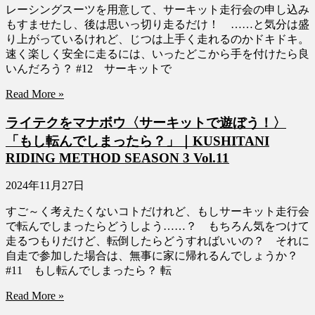
レーシングスーツを用意して、サーキット走行会の申し込み
もすませたし、後は思いっ切り走るだけ！ ……と気分は盛
り上がっているけれど、じつは上手く走れるのかドキドキ。
速く楽しく安全に走るには、いったどこから手を付けたら良
いんだろう？ #12 サーキットで
Read More »
ライテクをマナボウ〈サーキットで遊ぼう！〉
「もし転んでしまったら？」｜KUSHITANI
RIDING METHOD SEASON 3 Vol.11
2024年11月27日
すご～く考えたくないコトだけれど、もしサーキット走行会
で転んでしまったらどうしよう……？ もちろん気をつけて
走るつもりだけど、転倒したらどうすればいいの？ それに
自走で参加した場合は、無事に家に帰れるんでしょうか？
#11 もし転んでしまったら？ 転
Read More »