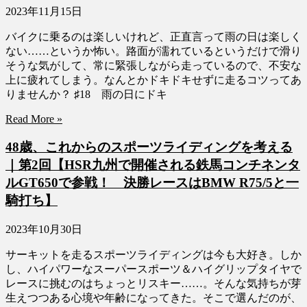
2023年11月15日
バイクに乗るのは楽しいけれど、正直言って雨の日は楽しく
ない……というか怖い。路面が濡れているというだけで滑り
そうな気がして、常に緊張しながら走っているので、不安な
上に疲れてしまう。なんとかドキドキせずに走るコツってあ
りませんか？ ♯18 雨の日にドキ
Read More »
48歳、これからのスポーツライディングを考える
｜第2回【HSR九州で開催される鉄馬コンチネンタ
ルGT650で参戦！ 決勝レースはBMW R75/5と一
騎打ち】
2023年10月30日
サーキットを走るスポーツライディングは今も大好き。しか
し、ハイパワーなスーパースポーツ＆ハイグリップタイヤで
レースに挑むのはちょっとリスキー……。そんな気持ちが芽
生えつつある心境や年齢になってきた。そこで選んだのが、