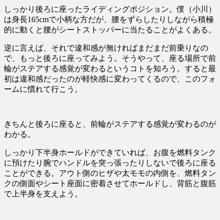
しっかり後ろに座ったライディングポジション。僕（小川）
は身長165cmで小柄な方だが、腰をずらしたりしながら積極
的に動くと腰がシートストッパーに当たることがよくある。
逆に言えば、それで違和感が無ければまだまだ前乗りなの
で、もっと後ろに座ってみよう。そうやって、座る場所で前
輪がステアする感覚が変わるというコトを知ろう。すると最
初は違和感だったのが軽快感に変わってくるので、このフォ
ームに慣れて行こう。
きちんと後ろに座ると、前輪がステアする感覚が変わるのが
わかる。
しっかり下半身ホールドができていれば、お腹を燃料タンク
に預けたり腕でハンドルを突っ張ったりしないで後ろに座る
ことができる。アウト側のヒザや太モモの内側を、燃料タン
クの側面やシート座面に密着させてホールドし、背筋と腹筋
で上半身を支えよう。