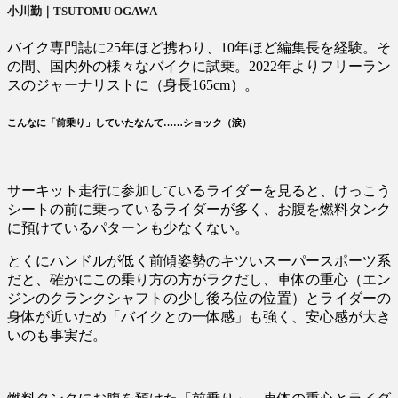
小川勤｜TSUTOMU OGAWA
バイク専門誌に25年ほど携わり、10年ほど編集長を経験。そ
の間、国内外の様々なバイクに試乗。2022年よりフリーラン
スのジャーナリストに（身長165cm）。
こんなに「前乗り」していたなんて……ショック（涙）
サーキット走行に参加しているライダーを見ると、けっこう
シートの前に乗っているライダーが多く、お腹を燃料タンク
に預けているパターンも少なくない。
とくにハンドルが低く前傾姿勢のキツいスーパースポーツ系
だと、確かにこの乗り方の方がラクだし、車体の重心（エン
ジンのクランクシャフトの少し後ろ位の位置）とライダーの
身体が近いため「バイクとの一体感」も強く、安心感が大き
いのも事実だ。