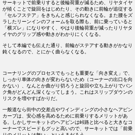
サーキットで前乗りすると後輪荷重が減るため、リヤタイヤ
が傾くことで旋回をはじめたり、その動きに前輪が追従する
「セルフステア」をきちんと感じられなくなる。また腰をズ
ラしたリーンインのフォームを取る際も、前に乗っていると
「横ズレ」になりやすく、やはり後輪荷重が減ったりリヤタ
イヤのグリップ感や動きがわかりにくくなる。
そして本編でも伝えた通り、前輪がステアする動きがかなり
鈍くなるので、とにかく曲らなくなる。
コーナリングのプロセスでもっとも重要な「向き変え」で、
しっかり車体の向きが変わらないため（コーナーの出口を向
かない）、なんとか曲がり切ろうと旋回や立ち上がりでバン
ク角がどんどん深くなってしまう。これはスリップダウンの
リスクを増やすばかりだ。
一般道なら街中の交差点やワインディングの小さなヘアピン
カーブは、安心感を高めるために前乗りするメリットがあ
る。しかしサーキットのヘアピンは峠路と比べると大きなコ
ーナーでスピードもグッと高いので、サーキットでは「前乗
りのメリットは無い」といえるだろう。