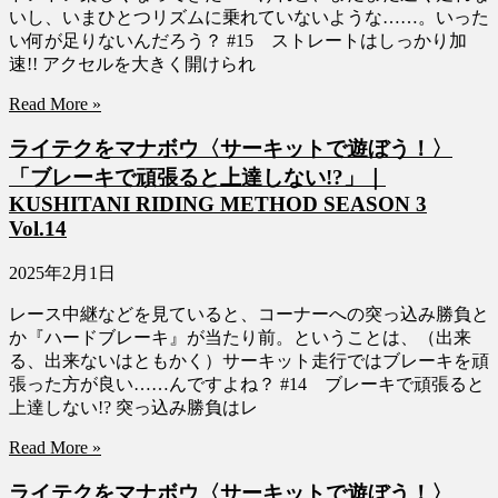
いし、いまひとつリズムに乗れていないような……。いった
い何が足りないんだろう？ #15 ストレートはしっかり加
速!! アクセルを大きく開けられ
Read More »
ライテクをマナボウ〈サーキットで遊ぼう！〉
「ブレーキで頑張ると上達しない!?」｜
KUSHITANI RIDING METHOD SEASON 3
Vol.14
2025年2月1日
レース中継などを見ていると、コーナーへの突っ込み勝負と
か『ハードブレーキ』が当たり前。ということは、（出来
る、出来ないはともかく）サーキット走行ではブレーキを頑
張った方が良い……んですよね？ #14 ブレーキで頑張ると
上達しない!? 突っ込み勝負はレ
Read More »
ライテクをマナボウ〈サーキットで遊ぼう！〉