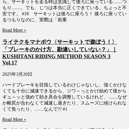
ら、サーキットを走る時は意識して後ろに座っている……つ
もり……。でも、じつは本当に正くできている、ちょっと不
安です。 #18 サーキットは後ろに座ろう！ 後ろに座ってい
るつもりなのに、実際は「前乗
Read More »
ライテクをマナボウ〈サーキットで遊ぼう！〉
「ブレーキのかけ方、勘違いしていない？」｜
KUSHITANI RIDING METHOD SEASON 3
Vol.17
2025年3月20日
ハードブレーキを目指しているわけじゃないし、強くかけな
くても十分に減速できるから、ジワ～っとかけ始めて後から
ギュ～ッと強めて効き具合を調整しているけれど、……なぜ
か帳尻が合わなくて減速し過ぎたり、スムーズに傾けられな
くて焦ったり、……なんで?? #1
Read More »