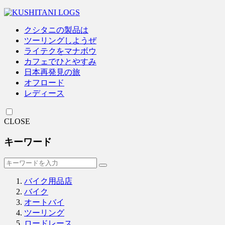
クシタニの製品は
ツーリングしようぜ
ライテクをマナボウ
カフェでひとやすみ
日本再発見の旅
オフロード
レディース
CLOSE
キーワード
バイク用品店
バイク
オートバイ
ツーリング
ロードレース