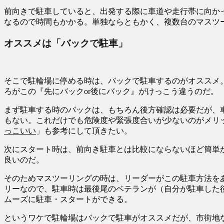
前向きで駐車していると、出発する際に車道や走行帯に向か
なるので時間もかかる。単独ならともかく、複数台のマスツ
オススメは「バックで駐車」
そこで駐輪場に停める時は、バックで駐車するのがオススメ
ろがこの『先にバックor後にバック』がけっこう違うのだ。
まず駐車する時のバックは、もちろん後方確認は必要だが、
もない。これだけでも危険度や緊張度合いが少ないのがメリ
っこいい
」も参考にして頂きたい。
次にスタート時は、前向き駐車とは比較にならないほど簡単
良いのだ。
そのためマスツーリングの時は、リーダーがこの駐車方法を
リーなので、駐車時は最後尾のベテランが（自分が駐車した
ムーズに駐車・スタートができる。
というワケで駐輪場はバックで駐車がオススメだが、市街地