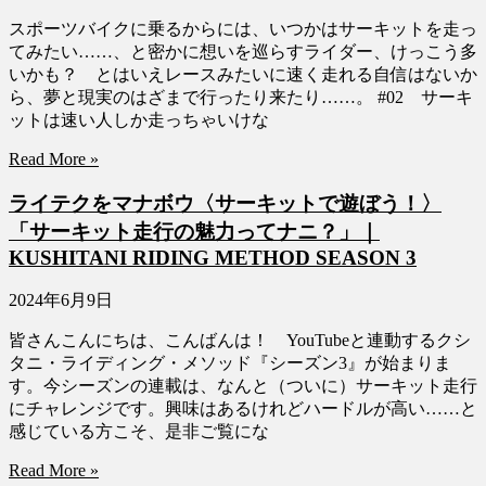
スポーツバイクに乗るからには、いつかはサーキットを走っ
てみたい……、と密かに想いを巡らすライダー、けっこう多
いかも？ とはいえレースみたいに速く走れる自信はないか
ら、夢と現実のはざまで行ったり来たり……。 #02 サーキ
ットは速い人しか走っちゃいけな
Read More »
ライテクをマナボウ〈サーキットで遊ぼう！〉
「サーキット走行の魅力ってナニ？」｜
KUSHITANI RIDING METHOD SEASON 3
2024年6月9日
皆さんこんにちは、こんばんは！ YouTubeと連動するクシ
タニ・ライディング・メソッド『シーズン3』が始まりま
す。今シーズンの連載は、なんと（ついに）サーキット走行
にチャレンジです。興味はあるけれどハードルが高い……と
感じている方こそ、是非ご覧にな
Read More »