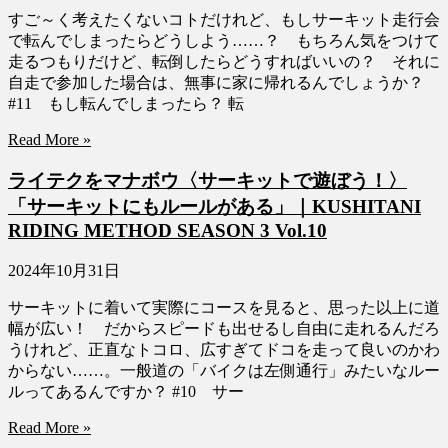
すご～く考えたくないコトだけれど、もしサーキット走行会
で転んでしまったらどうしよう……？ もちろん気をつけて
走るつもりだけど、転倒したらどうすればいいの？ それに
自走で参加した場合は、無事に家に帰れるんでしょうか？
#11 もし転んでしまったら？ 転
Read More »
ライテクをマナボウ〈サーキットで遊ぼう！〉
「サーキットにもルールがある」｜KUSHITANI
RIDING METHOD SEASON 3 Vol.10
2024年10月31日
サーキットに着いて実際にコースを見ると、思った以上に道
幅が広い！ だからスピードも出せるし自由に走れるんだろ
うけれど、正直なトコロ、広すぎてドコを走って良いのかわ
からない……。一般道の「バイクは左側通行」みたいなルー
ルってあるんですか？ #10 サー
Read More »