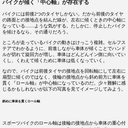
バイクが傾く「中心軸」が存在する
バイクには前後2つのタイヤしかない。だから前後のタイヤ
の路面との接地点を結んだ線が、左右に傾くときの中心軸に
なっている……ような気がする。たしかに、停止したバイク
を傾けるなら、その通りだろう。
ところが走っているバイクの動きはけっこう複雑。セルフス
テアでわかるように、前進しながら車体が傾くことでハンド
ルが切れて旋回力が増し、車体はどんどんイン側に向いてい
くし、くわえて傾くために車体は低くなっていく。
なので、バイクは前後タイヤの接地点を回転軸にして左右に
扇型に傾くのではなく、後輪の接地点から斜め前方に車体を
貫く『ロール軸』が中心軸になっているのだ。少々難解に感
じるかもしれないが以下の写真を見てイメージしてみよう。
斜めに車体を貫くロール軸
スポーツバイクのロール軸は後輪の接地点から車体の重心付