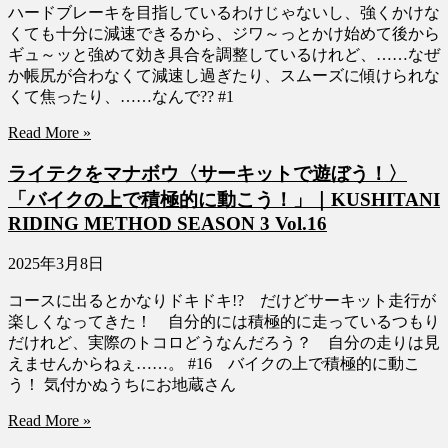
ハードブレーキを目指しているわけじゃないし、強くかけな
くても十分に減速できるから、ジワ～っとかけ始めて後から
ギュ～ッと強めて効き具合を調整しているけれど、……なぜ
か帳尻が合わなくて減速し過ぎたり、スムーズに傾けられな
くて焦ったり、……なんで?? #1
Read More »
ライテクをマナボウ〈サーキットで遊ぼう！〉
「バイクの上で積極的に動こう！」｜KUSHITANI
RIDING METHOD SEASON 3 Vol.16
2025年3月8日
コースに出るとかなりドキドキ!? だけどサーキット走行が
楽しくなってきた！ 自分的には積極的に走っているつもり
だけれど、実際のトコロどうなんだろう？ 自分の走りは見
えませんからねぇ……。 #16 バイクの上で積極的に動こ
う！ 気付かぬうちにお地蔵さん
Read More »