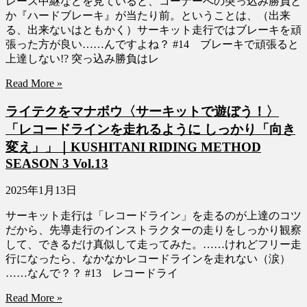
レース中継などを見ていると、コーナーへの突っ込み勝負と
か『ハードブレーキ』が当たり前。ということは、（出来
る、出来ないはともかく）サーキット走行ではブレーキを頑
張った方が良い……んですよね？ #14 ブレーキで頑張ると
上達しない!? 突っ込み勝負はレ
Read More »
ライテクをマナボウ〈サーキットで遊ぼう！〉
「レコードラインを走れるように しっかり「向き
変え」」｜KUSHITANI RIDING METHOD
SEASON 3 Vol.13
2025年1月13日
サーキット走行は「レコードライン」を走るのが上達のコツ
だから、先導走行のインストラクターの走りをしっかり観察
して、できるだけ真似して走ってみた。……けれどフリー走
行になったら、なかなかレコードラインを走れない（涙）
……なんで？？ #13 レコードライ
Read More »