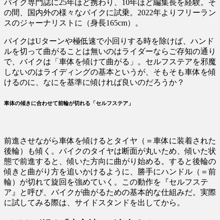
バイク専門誌に25年ほど携わり、10年ほど編集長を経験。そ
の間、国内外の様々なバイクに試乗。2022年よりフリーラン
スのジャーナリストに（身長165cm）。
バイクはUターンや極低速で小回りする時を除けば、ハンド
ルを切って曲がることは無いのはライダーならご存知の通り
で、バイクは「車体を傾けて曲がる」。セルフステアを邪魔
しないのはライディングの基本というが、そもそも車体を傾
けるのに、なにを基準に傾ければ良いのだろうか？
車体の傾きに合わせて前輪が切れる「セルフステア」
前進させながら車体を傾けるとタイヤ（＝車体に装着された
後輪）も傾く。バイクのタイヤは断面が丸いため、傾いた状
態で前進すると、傾いた方向に曲がり始める。すると後輪の
傾きと曲がり方を追いかけるように、勝手にハンドル（＝前
輪）が切れて旋回を強めていく。この動作を『セルフステ
ア』と呼び、バイクが曲がるための基本的な仕組みだ。実際
に試してみる際は、サイドスタンドを出してから。