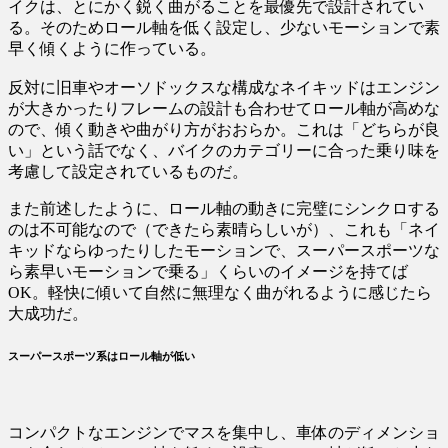
イクは、とにかく鋭く曲がることを最優先で設計されてい
る。そのためロール軸を低く設定し、少ないモーションで素
早く傾くように作っている。
反対に旧車やオーソドックスな構成なネイキッドはエンジン
が大きかったりフレームの設計も合わせてロール軸が高めな
ので、傾く動きや曲がり方がおおらか。これは「どちらが良
い」という話でなく、バイクのカテゴリーに合った乗り味を
考慮して設定されているものだ。
また前述したように、ロール軸の動きに完璧にシンクロする
のは不可能なので（できたら素晴らしいが）、これも「ネイ
キッドならゆったりしたモーションで、スーパースポーツな
ら素早いモーションで乗る」くらいのイメージを持てば
OK。軽快に傾いて自然に無理なく曲がれるように感じたら
大成功だ。
スーパースポーツ系はロール軸が低い
コンパクトなエンジンでマスを集中し、車体のディメンショ