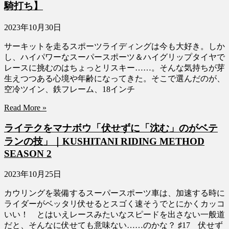
騎打ち】
2023年10月30日
サーキットを走るスポーツライディングは今も大好き。しか
し、ハイパワーなスーパースポーツ＆ハイグリップタイヤで
レースに挑むのはちょっとリスキー……。そんな気持ちが芽
生えつつある心境や年齢になってきた。そこで選んだのが、
空冷ツイン、鉄フレーム、18インチ
Read More »
ライテクをマナボウ「伏せずに「沈む」のがベテ
ランの技」｜KUSHITANI RIDING METHOD
SEASON 2
2023年10月25日
カウリングを装備するスーパースポーツ車は、加速する時に
ライダーがベッタリ伏せるとスゴく速そうでとにかくカッコ
いい！ とはいえレースみたいなスピードを出さない一般道
だと、そんなに伏せても意味ない……のかな？ ♯17 伏せず