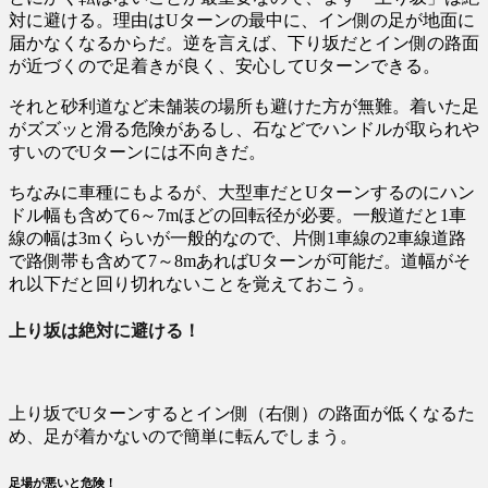
対に避ける。理由はUターンの最中に、イン側の足が地面に
届かなくなるからだ。逆を言えば、下り坂だとイン側の路面
が近づくので足着きが良く、安心してUターンできる。
それと砂利道など未舗装の場所も避けた方が無難。着いた足
がズズッと滑る危険があるし、石などでハンドルが取られや
すいのでUターンには不向きだ。
ちなみに車種にもよるが、大型車だとUターンするのにハン
ドル幅も含めて6～7mほどの回転径が必要。一般道だと1車
線の幅は3mくらいが一般的なので、片側1車線の2車線道路
で路側帯も含めて7～8mあればUターンが可能だ。道幅がそ
れ以下だと回り切れないことを覚えておこう。
上り坂は絶対に避ける！
上り坂でUターンするとイン側（右側）の路面が低くなるた
め、足が着かないので簡単に転んでしまう。
足場が悪いと危険！