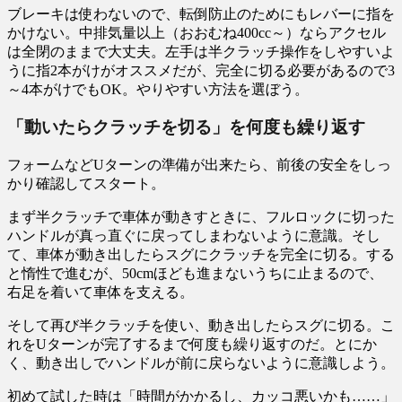
ブレーキは使わないので、転倒防止のためにもレバーに指を
かけない。中排気量以上（おおむね400cc～）ならアクセル
は全閉のままで大丈夫。左手は半クラッチ操作をしやすいよ
うに指2本がけがオススメだが、完全に切る必要があるので3
～4本がけでもOK。やりやすい方法を選ぼう。
「動いたらクラッチを切る」を何度も繰り返す
フォームなどUターンの準備が出来たら、前後の安全をしっ
かり確認してスタート。
まず半クラッチで車体が動きすときに、フルロックに切った
ハンドルが真っ直ぐに戻ってしまわないように意識。そし
て、車体が動き出したらスグにクラッチを完全に切る。する
と惰性で進むが、50cmほども進まないうちに止まるので、
右足を着いて車体を支える。
そして再び半クラッチを使い、動き出したらスグに切る。こ
れをUターンが完了するまで何度も繰り返すのだ。とにか
く、動き出しでハンドルが前に戻らないように意識しよう。
初めて試した時は「時間がかかるし、カッコ悪いかも……」