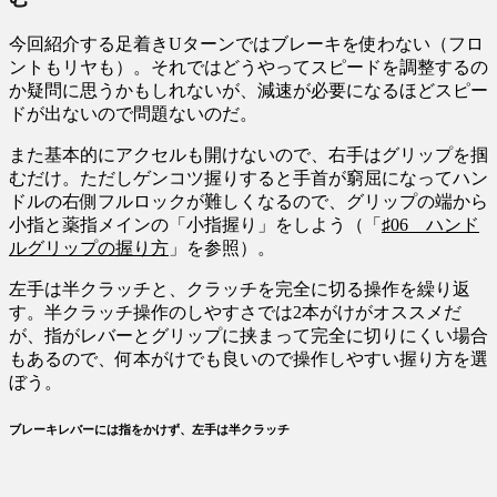
今回紹介する足着きUターンではブレーキを使わない（フロ
ントもリヤも）。それではどうやってスピードを調整するの
か疑問に思うかもしれないが、減速が必要になるほどスピー
ドが出ないので問題ないのだ。
また基本的にアクセルも開けないので、右手はグリップを掴
むだけ。ただしゲンコツ握りすると手首が窮屈になってハン
ドルの右側フルロックが難しくなるので、グリップの端から
小指と薬指メインの「小指握り」をしよう（「
♯06 ハンド
ルグリップの握り方
」を参照）。
左手は半クラッチと、クラッチを完全に切る操作を繰り返
す。半クラッチ操作のしやすさでは2本がけがオススメだ
が、指がレバーとグリップに挟まって完全に切りにくい場合
もあるので、何本がけでも良いので操作しやすい握り方を選
ぼう。
ブレーキレバーには指をかけず、左手は半クラッチ