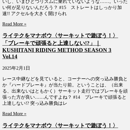
いし、いまひとつリズムに乗れていないような……。いった
い何が足りないんだろう？ #15 ストレートはしっかり加
速!! アクセルを大きく開けられ
Read More »
ライテクをマナボウ〈サーキットで遊ぼう！〉
「ブレーキで頑張ると上達しない!?」｜
KUSHITANI RIDING METHOD SEASON 3
Vol.14
2025年2月1日
レース中継などを見ていると、コーナーへの突っ込み勝負と
か『ハードブレーキ』が当たり前。ということは、（出来
る、出来ないはともかく）サーキット走行ではブレーキを頑
張った方が良い……んですよね？ #14 ブレーキで頑張ると
上達しない!? 突っ込み勝負はレ
Read More »
ライテクをマナボウ〈サーキットで遊ぼう！〉