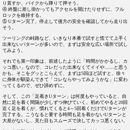
り直すか、バイクから降りて押そう。
④ 終盤に差し掛かってもアクセルを開けたりせずに、フル
ロックを維持する。
⑤ Uターン完了。停止して後方の安全を確認してから走り出
そう。
ツーリングの峠路など、いきなり本番で試すと慌てて上手く
出来ないパターンが多いので、まずは安全な広い場所で試し
てみよう。
それでも第一印象は、前述したように「時間がかかるし、カ
ッコ悪い」なので、コレだった出来なくてイイや……と思う
かも。そこをグッとこらえて、まずは5回ほど試すと、徐々
に身体が馴染んできて「コレならやってみようかな」に変わ
ってくるので、ぜひ諦めずに。
そして、この「足着きUターン」は何度もやっていると、自
然に足を着く間隔が少しずつ伸びていく。初めてやると20回
近く足を着くが、慣れてくると4～5回着くだけでUターンが
完了する。こうなると要する時間も足を着かないUターンと
大差がないし、見た目もスムーズで決してカッコ悪くない。