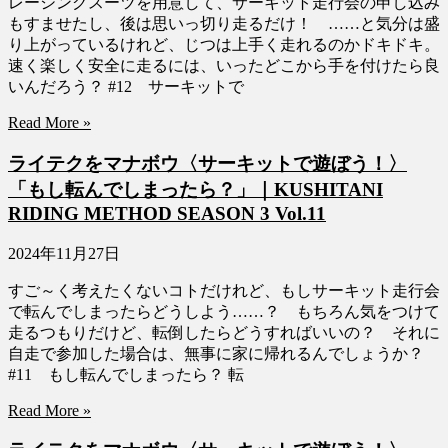
レーシングスーツを用意して、サーキット走行会の申し込み
もすませたし、後は思いっ切り走るだけ！ ……と気分は盛
り上がっているけれど、じつは上手く走れるのかドキドキ。
速く楽しく安全に走るには、いったどこから手を付けたら良
いんだろう？ #12 サーキットで
Read More »
ライテクをマナボウ〈サーキットで遊ぼう！〉
「もし転んでしまったら？」｜KUSHITANI
RIDING METHOD SEASON 3 Vol.11
2024年11月27日
すご～く考えたくないコトだけれど、もしサーキット走行会
で転んでしまったらどうしよう……？ もちろん気をつけて
走るつもりだけど、転倒したらどうすればいいの？ それに
自走で参加した場合は、無事に家に帰れるんでしょうか？
#11 もし転んでしまったら？ 転
Read More »