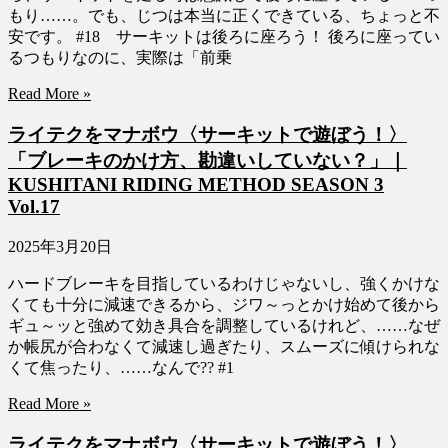
もり……。でも、じつは本当に正くできている、ちょっと不
安です。 #18 サーキットは後ろに座ろう！ 後ろに座ってい
るつもりなのに、実際は「前乗
Read More »
ライテクをマナボウ〈サーキットで遊ぼう！〉
「ブレーキのかけ方、勘違いしていない？」｜
KUSHITANI RIDING METHOD SEASON 3
Vol.17
2025年3月20日
ハードブレーキを目指しているわけじゃないし、強くかけな
くても十分に減速できるから、ジワ～っとかけ始めて後から
ギュ～ッと強めて効き具合を調整しているけれど、……なぜ
か帳尻が合わなくて減速し過ぎたり、スムーズに傾けられな
くて焦ったり、……なんで?? #1
Read More »
ライテクをマナボウ〈サーキットで遊ぼう！〉