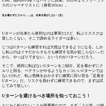
の間、国内外の様々なバイクに試乗。2022年よりフリーラン
スのジャーナリストに（身長165cm）。
足を着かずにクルリ……は、出来る気がしない（泣）
Uターンが出来たら便利なのは事実だけど、転ぶリススクは
冒したくない。そこで諦めるライダーは多い。
じつはUターンも練習すれば大抵はできるようになる。しか
し転ぶのはイヤだからそもそも練習する気が起こらない→だ
から、やっぱりできない、というのがパターンだろう。
そこで、絶対に転ばないUターンをご紹介。足を着かずにク
ルリと回る、ベテランがやるようなカッコいいUターンでは
ないけれど、転ぶ危険をおかさずに確実に回り切る『足着き
Uターン』だ。リスクを負わずに練習できるので、まずは試
してみて欲しい。
Uターンを避けるべき場所を知っておこう！
とにかく転ばないことが最重要なので、まず「上り坂」は絶