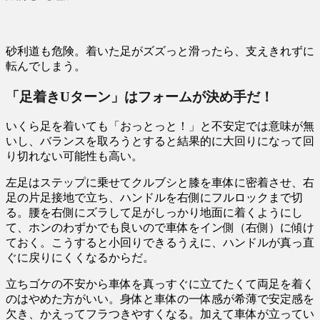
砂利道も危険。着いた足がズズっと滑ったら、支えきれずに
転んでしまう。
「足着きUターン」はフォームが決め手だ！
いくら足を着いても「おっとっと！」と不安定では意味が無
いし、バランスを取ろうとすると結果的に大回りになって回
り切れない可能性も高い。
左足はステップに乗せてクルブシと膝を車体に密着させ、右
足の片足接地で立ち、ハンドルを右側にフルロックまで切
る。腰を右側にズラして足がしっかり地面に着くようにし
て、ホンのわずかでも良いので車体をイン側（右側）に傾け
ておく。こうすると小回りできるうえに、ハンドルが真っ直
ぐに戻りにくくなるからだ。
立ちゴケの不安から車体を真っすぐに立てたくて両足を着く
のはやめた方がいい。身体と車体の一体感が希薄で安定感を
欠き、かえってフラつきやすくなる。加えて車体が立ってい