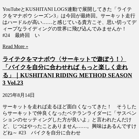
YouTubeとKUSHITANI LOGS連動で展開してきた「ライテ
クをマナボウ シーズン3」は今回が最終回。サーキット走行
はハードルが高い……と感じている貴方こそ、思い切ってデ
ィープなライディングの世界に飛び込んでみませんか！
#24 最終回 い
Read More »
ライテクをマナボウ〈サーキットで遊ぼう！〉
「バイクを自分に合わせれば もっと楽しく走れ
る」｜KUSHITANI RIDING METHOD SEASON
3 Vol.23
2025年8月14日
サーキットを走れば走るほど面白くなってきた！ そうした
らサーキットで仲良くなったベテランライダーに「サスペン
ションのセッティングした方が良いよ」と言われたんだけ
ど、じつはやったことありません……。興味はあるんですけ
どね～ #23 バイクを自分に合わせ