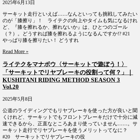
2025年6月13日
サーキット走行といえば……なんといっても挑戦してみたい
のが「膝擦り」！ ライテクの向上やタイムも気になるけれ
ど、『膝を擦れるか、擦れないか』は、ひとつのゴール
（？）。どうすれば膝を擦れるようになるんですか!? #21
やっぱり膝を擦りたい！ どうすれ
Read More »
ライテクをマナボウ〈サーキットで遊ぼう！〉
「サーキットでリヤブレーキの役割って何？」｜
KUSHITANI RIDING METHOD SEASON 3
Vol.20
2025年5月8日
公道のライディングでもリヤブレーキを使った方が良いと聞
くけれど、サーキットでもフロントブレーキだけで十分に減
速できるから、正直なところあまり使っていません……。サ
ーキット走行でリヤブレーキを使うメリットってなに？
#20 サーキットでリヤブレーキの役