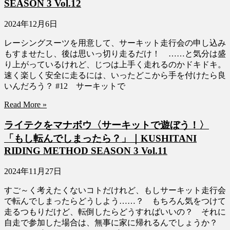
SEASON 3 Vol.12
2024年12月6日
レーシングスーツを用意して、サーキット走行会の申し込み
もすませたし、後は思いっ切り走るだけ！ ……と気分は盛
り上がっているけれど、じつは上手く走れるのかドキドキ。
速く楽しく安全に走るには、いったどこから手を付けたら良
いんだろう？ #12 サーキットで
Read More »
ライテクをマナボウ〈サーキットで遊ぼう！〉
「もし転んでしまったら？」｜KUSHITANI
RIDING METHOD SEASON 3 Vol.11
2024年11月27日
すご～く考えたくないコトだけれど、もしサーキット走行会
で転んでしまったらどうしよう……？ もちろん気をつけて
走るつもりだけど、転倒したらどうすればいいの？ それに
自走で参加した場合は、無事に家に帰れるんでしょうか？