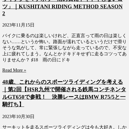
ツ」｜KUSHITANI RIDING METHOD SEASON
2
2023年11月15日
バイクに乗るのは楽しいけれど、正直言って雨の日は楽しく
ない……というか怖い。路面が濡れているというだけで滑り
そうな気がして、常に緊張しながら走っているので、不安な
上に疲れてしまう。なんとかドキドキせずに走るコツってあ
りませんか？ ♯18 雨の日にドキ
Read More »
48歳、これからのスポーツライディングを考える
｜第2回【HSR九州で開催される鉄馬コンチネンタ
ルGT650で参戦！ 決勝レースはBMW R75/5と一
騎打ち】
2023年10月30日
サーキットを走るスポーツライディングは今も大好き。しか