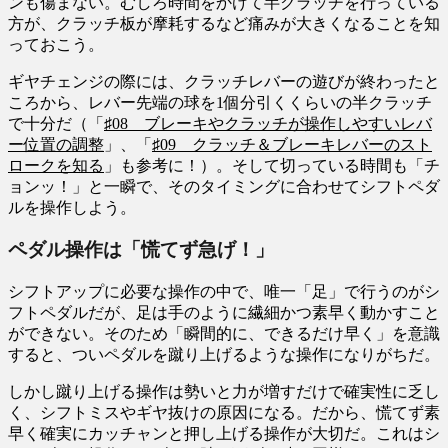
ンも傷まない。むしろ時間をかけて半クラッチを行っている
方が、クラッチ板が摩耗するなど痛みが大きくなることを知
っておこう。
ギヤチェンジの際には、クラッチレバーの遊びが終わったと
ころから、レバー先端の球を1個分引くくらいの半クラッチ
で十分だ（「
♯08 ブレーキやクラッチが操作しやすいレバ
ー位置の調整
」、「
♯09 クラッチ＆ブレーキレバーのスト
ロークを知る
」も参考に！）。そして切っている時間も「チ
ョンッ！」と一瞬で、そのタイミングに合わせてシフトペダ
ルを操作しよう。
ペダル操作は「慌てず急げ！」
シフトアップに必要な操作の中で、唯一「足」で行うのがシ
フトペダルだが、足は手のように繊細かつ素早く動かすこと
ができない。そのため「瞬間的に、できるだけ早く」を意識
すると、ついペダルを蹴り上げるような操作になりがちだ。
しかし蹴り上げる操作は勢いと力が増すだけで確実性に乏し
く、シフトミスやギヤ抜けの原因になる。だから、慌てず素
早く確実にカッチャンと押し上げる操作が大切だ。これはシ