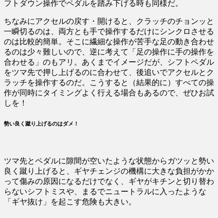
フトダウン操作でペダルを踏み下げる時も同様だ。
ちなみにアクセルの戻す・開けると、クラッチのチョンッと
一瞬切るのは、両方とも手で操作するだけにシンクロさせる
のは比較的簡単。そこに繊細な操作が苦手な足の動き合わせ
るのは少々難しいので、逆に考えて「足の操作に手の操作を
合わせる」のもアリ。あくまでイメージだが、シフトペダル
をツマ先で押し上げるのに合わせて、後追いでアクセルとク
ラッチを操作するのだ。こうすると（結果的に）すべての操
作が同時にタイミングよく行える場合もあるので、ぜひお試
しを！
勢い良く蹴り上げるのはダメ！
ツマ先とペダルに隙間が空いたような状態からガツッと勢い
良く蹴り上げると、ギヤチェンジの機構に大きな負担がかか
って傷みの原因になるだけでなく、ギヤがキチンと切り替わ
らないシフトミスや、まるでニュートラルに入ったような
「ギヤ抜け」を起こす危険も大きい。