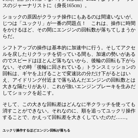
スのジャーナリストに（身長165cm）。
ショックの原因がクラッチ操作にもあるのは間違いないが、
じつは「ユックリ」が一番の問題点！ これは、操作に時間
をかけるほど、その間にエンジンの回転数が落ちてしまうか
らだ。
シフトアップの操作は基本的に加速中に行う。そしてアクセ
ルを戻したりクラッチを切っている間も、加速の勢いがある
のでスピードはほとんど落ちないから、後輪の回転も下がら
ない。その時「後輪に回されている」トランスミッションの
回転は、ギヤを上げることで変速比の分だけ下がるとはい
え、アイドリング付近まで落ち込んだエンジンの回転数とは
大きな隔たりがあり、これが強いエンジンブレーキを生みだ
してショックを起こす。
そして、この大きな回転差はどんなに半クラッチを使っても
消すことができない。それなのに、順を追ってユックリ操作
することで、かえって回転差を大きくしていたのだ……。
ユックリ操作するほどエンジン回転が落ちる