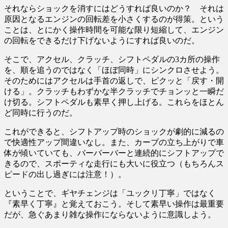
それならショックを消すにはどうすれば良いのか？ それは
原因となるエンジンの回転差を小さくするのが得策。という
ことは、とにかく操作時間を可能な限り短縮して、エンジン
の回転をできるだけ下げないようにすれば良いのだ。
そこで、アクセル、クラッチ、シフトペダルの3カ所の操作
を、順を追うのではなく「ほぼ同時」にシンクロさせよう。
そのためにはアクセルは手首の返しで、ピクッと「戻す・開
ける」。クラッチもわずかな半クラッチでチョンッと一瞬だ
け切る。シフトペダルも素早く押し上げる。これらをほとん
ど同時に行うのだ。
これができると、シフトアップ時のショックが劇的に減るの
で快適性アップ間違いなし。また、カーブの立ち上がりで車
体が傾いていても、バーバーバーと連続的にシフトアップで
きるので、スポーティな走行にも大いに役立つ（もちろんス
ピードの出し過ぎには注意！）。
ということで、ギヤチェンジは「ユックリ丁寧」ではなく
『素早く丁寧』と覚えておこう。そして素早い操作は最重要
だが、急ぐあまり雑な操作にならないように意識しよう。