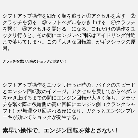
シフトアップ操作を細かく順を追うと①アクセルを戻す ②
クラッチを切る ③シフトペダルをかき上げる ④クラッチ
を繋ぐ ⑤アクセルを開ける になる。これだけの操作をユ
ックリ行うと、その間にエンジンの回転はアイドリング付近
まで落ちてしまう。この「大きな回転差」がギクシャクの原
因。
クラッチを繋げた時のショックが大きい！
シフトアップ操作をユックリ行った時の、バイクのスピード
とエンジン回転数のイメージ。アクセルを戻してからペダル
をかき上げるまでの間にエンジン回転が大きく落ち、クラッ
チを繋ぐ際に後輪側の高い回転にエンジン側（クランクシャ
フト）が無理やり回される形になり、ガクッとエンジンブレ
ーキが効いてショックが発生する。
素早い操作で、エンジン回転を落とさない！