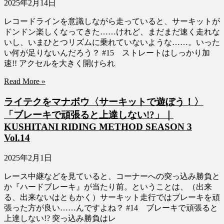
2025年2月14日
レコードラインを意識しながら走っていると、サーキットが
ドンドン楽しくなってきた……けれど、まだまだ速く走れな
いし、いまひとつリズムに乗れていないような……。いった
い何が足りないんだろう？ #15 ストレートはしっかり加
速!! アクセルを大きく開けられ
Read More »
ライテクをマナボウ〈サーキットで遊ぼう！〉
「ブレーキで頑張ると上達しない!?」｜
KUSHITANI RIDING METHOD SEASON 3
Vol.14
2025年2月1日
レース中継などを見ていると、コーナーへの突っ込み勝負と
か『ハードブレーキ』が当たり前。ということは、（出来
る、出来ないはともかく）サーキット走行ではブレーキを頑
張った方が良い……んですよね？ #14 ブレーキで頑張ると
上達しない!? 突っ込み勝負はレ