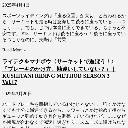
2025年4月4日
スポーツライディングは「座る位置」が大切、と言われるか
ら、サーキットを走る時は意識して後ろに座っている……つ
もり……。でも、じつは本当に正くできている、ちょっと不
安です。 #18 サーキットは後ろに座ろう！ 後ろに座ってい
るつもりなのに、実際は「前乗
Read More »
ライテクをマナボウ〈サーキットで遊ぼう！〉
「ブレーキのかけ方、勘違いしていない？」｜
KUSHITANI RIDING METHOD SEASON 3
Vol.17
2025年3月20日
ハードブレーキを目指しているわけじゃないし、強くかけな
くても十分に減速できるから、ジワ～っとかけ始めて後から
ギュ～ッと強めて効き具合を調整しているけれど、……なぜ
か帳尻が合わなくて減速し過ぎたり、スムーズに傾けられな