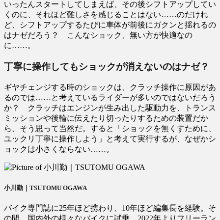
いったんスタートしてしまえば、その後シフトアップしてい
くのに、それほど難しさを感じることはない……のだけれ
ど、シフトアップするたびに車体が前後にガクンと揺れるの
はナゼだろう？ こんなショック、無い方が快適なの
に……。
丁寧に操作してもショックが消えないのはナゼ？
ギヤチェンジする時のショックは、クラッチ操作に原因があ
るのでは……と考えているライダーが多いのではないだろう
か？ クラッチはエンジンが生み出した駆動力を、トランス
ミッションや後輪に伝えたり切ったりするための装置だか
ら、そう思って当然だ。すると「ショックを無くすために、
ユックリ丁寧に操作しよう」と考えて実行するが、なぜかシ
ョックは小さくならない……。
小川勤｜TSUTOMU OGAWA
バイク専門誌に25年ほど携わり、10年ほど編集長を経験。そ
の間、国内外の様々なバイクに試乗。2022年よりフリーラン